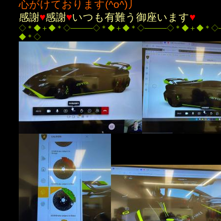
心がけております(^o^)丿
感謝
♥
感謝
♥
いつも有難う御座います
♥
◇＊◆＋◆＊◇―――◇＊◆＋◆＊◇―――◇＊◆＋◆＊◇
◆＊◇