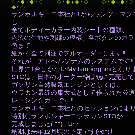
◇＊◆＋◆＊◇―――◇＊◆＋◆＊◇―――◇＊◆＋◆＊◇
◆＊◇
ランボルギーニ本社と1からワンツーマン
し
全てボディーカラー内装シートの種類、
内装の生地や刺繍の模様、各ボタンのカラ
色まで
細かく全て別注でフルオーダーします‼️
それが、アドペルソナムのシステムです‼️
世界に1台しかないMy lamborghiniとなりま
STOは、日本のオーダー枠は既に完売してお
ガソリン自然吸気エンジンとしては、
ウラカン最終の集大成として作られた公
レーシングカーです‼️
ランボルギーニ本社とのセッションによ
特別なランボルギーニウラカンSTOが
完成しました( ^^) _U~~
納期は来年12月頃の予定です(^o^)丿