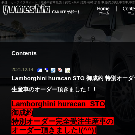
夢進｜カーライフサポート｜姫路中古車販売｜買取 - 兵庫,姫路,福崎,加西,車,販売,買取,中古車,中
Home
Content
Contents
2021.12.14
Lamborghini huracan STO 御成約 特別オ
生産車のオーダー頂きました！！
Lamborghini huracan STO
御成約
特別オーダー完全受注生産車の
オーダー頂きました!(^^)!