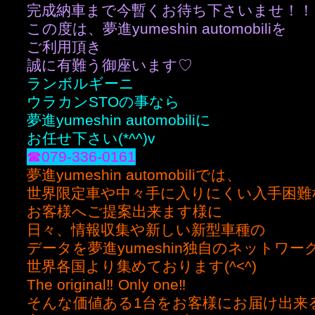
完成納車まで今暫くお待ち下さいませ！！
この度は、夢進yumeshin automobiliを
ご利用頂き
誠に有難う御座います♡
ランボルギーニ
ウラカンSTOの事なら
夢進yumeshin automobiliに
お任せ下さい(*^^)v
☎︎079-336-0161
夢進yumeshin automobiliでは、
世界限定車や中々手に入りにくい入手困難
お客様へご提案出来ます様に
日々、情報収集や新しい新型車種の
データを夢進yumeshin独自のネットワー
世界各国より集めております(^<^)
The original‼️ Only one‼️
そんな価値ある1台をお客様にお届け出来