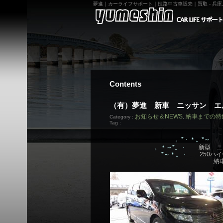
夢進｜カーライフサポート｜姫路中古車販売｜買取 - 兵庫,姫
Contents
（有）夢進 新車 ニッサン エ
お知らせ＆NEWS
納車までの特
Category :
,
Tag :
。*・＊。*～
。＊～*。・
新型 ニ
*～＊。・
250ハイ
納