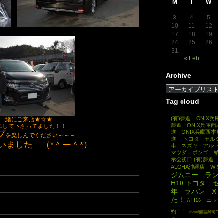
M
T
W
3
4
5
10
11
12
17
18
19
24
25
26
31
« Feb
Archive
Tag cloud
(有)夢進 ONIX
一緒にご来店★☆★
夢進 ONIX兵庫西
にして下さってました！！
進 ONIX兵庫西
ブ
を楽しんでください～～～
進 トヨタ セル
いました （*＾ー＾*）
車 スズキ アル
マツダ ボンゴ 
示会初日
(有)夢進
ALOHA沖縄店 W
ジムニー ラ
H10 トヨタ
年 ラパン X
た！
☆H16 ニ
約！！
☆神崎郡福崎町