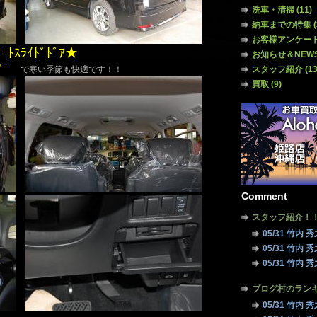
洗車・清掃
(11)
納車までの特集
(
お客様アンケー
ｵｰﾄｽﾗｲﾄﾞﾄﾞｱ★
お知らせ＆NEW
ｰﾀｰ
で寒い季節も快適です！！
スタッフ紹介
(13
買取
(9)
Comment
スタッフ紹介！
05/31 竹内 
05/31 竹内 
05/31 竹内 
ブログ村のラン
05/31 竹内 