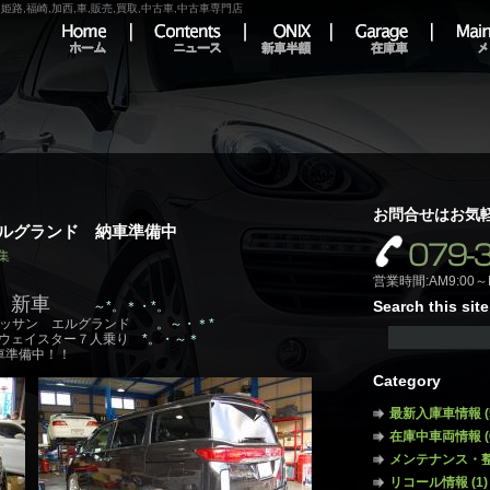
路,福崎,加西,車,販売,買取,中古車,中古車専門店
Home
Contents
ONIX
Garage
Photo
お問合せはお気
ルグランド 納車準備中
集
営業時間:AM9:00～
新車
～*。＊・*。
Search this site
ッサン エルグランド
。～・＊*
ウェイスター７人乗り
*。・～＊
車準備中！！
Category
最新入庫車情報
(
在庫中車両情報
(
メンテナンス・
リコール情報
(1)