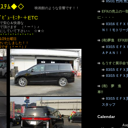
05/31 竹内 
ｰｼｽﾃﾑ◆◇
映画館のような音響です！！
EFXの売上の一
ﾄﾞﾋﾞｭｰﾓﾆﾀｰ＋ETC
に・・・・
で安心＆快適な
03/16 Ｅ
しんで頂けます （＾ー＾）♪
Ｎ！！モトリー
にしていて下さい～ ☆★☆
＊*＊*＊*＊*＊*＊*＊*
1/29土曜日
(有)夢進 EFX
せいたしました！！
和です（＾ー＾）/
03/15 Ｅ
ＡＰＡＮ！！
もうすぐ展示会
03/15 Ｅ
03/15 Ｅ
(有) 夢 進
車!!
03/15 Ｅ
スタッフ
Calendar
Aug