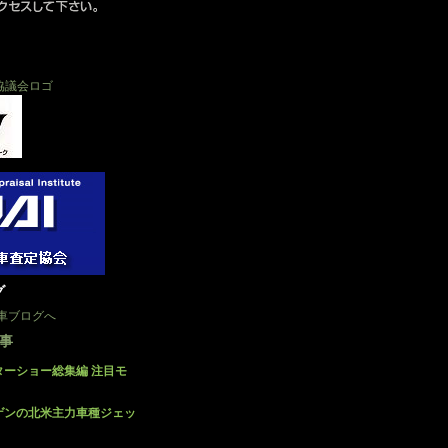
グ
記事
ターショー総集編 注目モ
ゲンの北米主力車種ジェッ