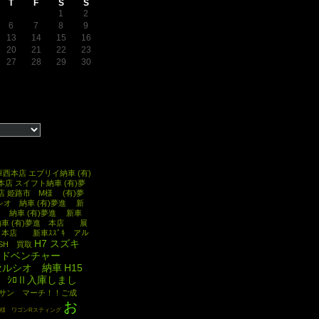
T
F
S
S
1
2
6
7
8
9
13
14
15
16
20
21
22
23
27
28
29
30
兵庫西本店 エブリイ納車
(有)
本店 スイフト納車
(有)夢
本店 姫路市 M様
(有)夢
シオ 納車
(有)夢進 新
ト 納車
(有)夢進 新車
納車
(有)夢進 本店 展
 本店 新車ｽｽﾞｷ アル
H7 スズキ
ISH 買取
ンドベンチャー
 セルシオ 納車
H15
 ｼﾛⅡ入庫しまし
ッサン マーチ！！ご成
お
T様 ワゴンRスティング