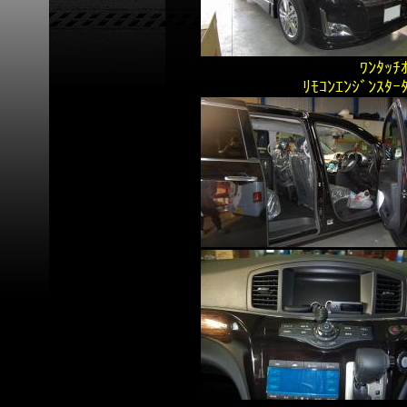
ﾜﾝﾀｯﾁ
ﾘﾓｺﾝｴﾝｼﾞﾝｽﾀ