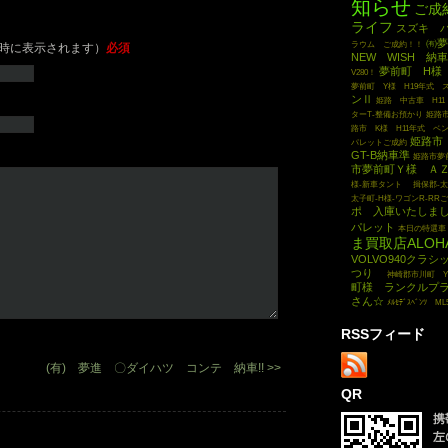
知らせ
ご成
ライフ
スズキ 
㈲夢
ラウム ご成約！！
時に表示されます）
必須
NEW WISH 納車
夢前町 H様 
V280！
夢前町 Y様 H19年式
ンⅡ
姫路 中古車 H1
ターT-整備お預かり
姫路市
路市 K様 H11年式 ベン
姫路市
パレットご成約
GT-B納車準
姫路市夢
市夢前町Ｙ様 Ａ
様-新車タント
揖保郡-太
太子町-H様-ワゴンR-R
ポ 入庫いたしま
パレット
本日の特選車
ま買取店ALOH
VOLVO940クラシ
つり
神崎郡市川町 
町様 ランクルプ
さん☆
ﾒﾙｾﾃﾞｽﾍﾞﾝﾂ ML
RSSフィード
(有) 夢進 〇ダイハツ コンテ 納車!! >>
QR