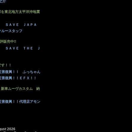
秀之介
部を東北地方太平洋沖地震
ＦＸ！ ＳＡＶＥ ＪＡＰＡ
クルースタッフ
好評販売中!!
ＦＸ！ ＳＡＶＥ ＴＨＥ Ｊ
です！！
ＦＸ災害復興！！ ふっちゃん
ＦＸ災害復興！！ＥＦＸ！！
 新車ムーヴカスタム 納
ＦＸ災害復興！！代理店アモン
ust 2026