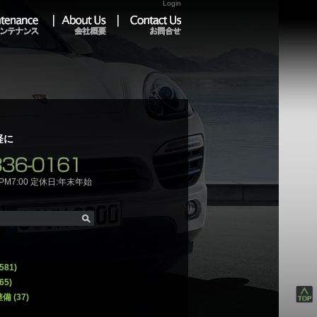
Login
About Us
Contact
軽に
PM7:00 定休日:年末年始
581)
65)
整備
(37)