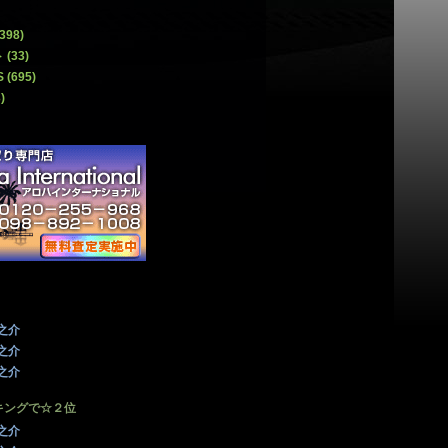
398)
ト
(33)
S
(695)
)
！
秀之介
秀之介
秀之介
キングで☆２位
秀之介