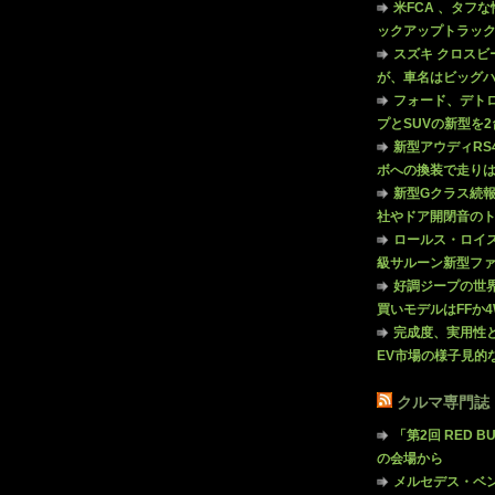
米FCA 、タフ
ックアップトラック 
スズキ クロス
が、車名はビッグハ
フォード、デト
プとSUVの新型を
新型アウディRS4
ボへの換装で走り
新型Gクラス続
社やドア開閉音の
ロールス・ロイス
級サルーン新型フ
好調ジープの世
買いモデルはFFか4
完成度、実用性と
EV市場の様子見的
クルマ専門誌『C
「第2回 RED BU
の会場から
メルセデス・ベ