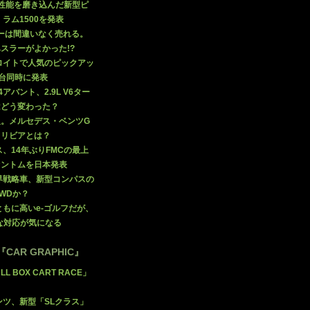
な性能を磨き込んだ新型ピ
ラム1500を発表
ビーは間違いなく売れる。
スラーがよかった!?
ロイトで人気のピックアッ
2台同時に発表
アバント、2.9L V6ター
はどう変わった？
報。メルセデス・ベンツG
トリビアとは？
、14年ぶりFMCの最上
ァントムを日本発表
界戦略車、新型コンパスの
WDか？
もに高いe-ゴルフだが、
な対応が気になる
AR GRAPHIC』
LL BOX CART RACE」
ンツ、新型「SLクラス」