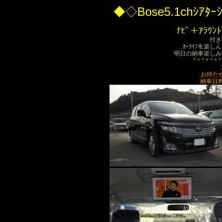
◆◇Bose5.1chｼｱﾀ
ﾅﾋﾞ＋ｱﾗｳﾝ
付き
ｶｰﾗｲﾌを楽
明日の納車楽しみ
*＊*＊*＊*
お待た
納車日