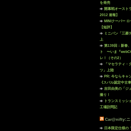
を発売
開幕戦オーストラ
2012 速報】
MINIクーパー ロ
【短評】
ミニバン「三菱
上
第139回：新春
ト 〜いま『web
レ！（その2）
「マセラティ・グ
ツ」上陸
PR: 今ならキ
《スバル認定中古
吉田由美の「ジ
撮り！
トランスミッシ
工場訪問記
Car@nifty
日本限定仕様の「