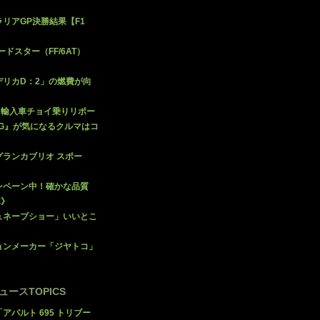
リアGP決勝結果【F1
ードスター（FF/6AT）
デリカD：2」の燃費が向
、輸入車チョイ乗りリポー
CG』が気になるクルマはコ
ランカブリオ スポー
ャンペーン中！確かな品質
車》
ュネーブショー」いいとこ
ョンメーカー「ジヤトコ」
:ニュースTOPICS
アバルト 695 トリブー