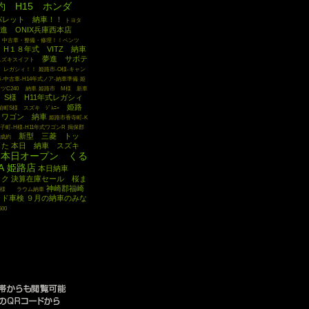
約 H15 ホンダ
パレット 納車！！
トヨタ
進 ONIX兵庫西本店
中古車・整備・修理！！ベンツ
H１８年式 VITZ 納車
夢進 サボテ
 スズキスイフト
1 レガシィ！！
姫路市-O様-キャン
-中古車-H14年式ノア-納車準備
姫
ツC240 納車
姫路市 M様 新車
 S様 H11年式レガシィ
姫路
前町S様 スズキ ｼﾞﾑﾆｰ
Ｚワゴン 納車
姫路市香寺町-K
子町-H様-H11年式ワゴンR
揖保郡
新型 三菱 トッ
Rご成約
した
本日 納車 スズキ
本日オープン くる
A 姫路店
本日納車
ック
決算在庫セール 桜ま
神崎郡福崎
Y様 ラウム納車
ラド車検
９月の納車のみな
500